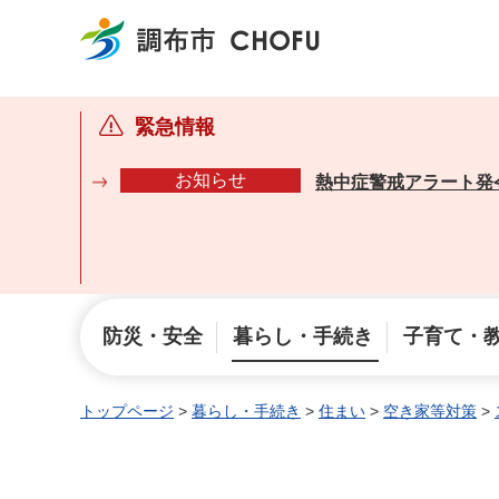
調布市
緊急情報
お知らせ
熱中症警戒アラート発
防災・安全
暮らし・手続き
子育て・
トップページ
>
暮らし・手続き
>
住まい
>
空き家等対策
>