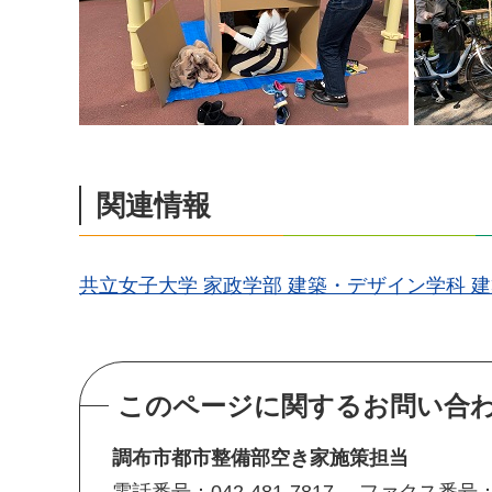
関連情報
共立女子大学 家政学部 建築・デザイン学科 建
このページに関するお問い合
調布市都市整備部空き家施策担当
電話番号：042-481-7817
ファクス番号：04