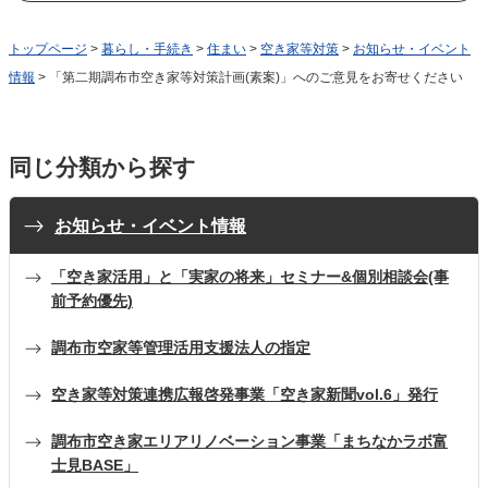
トップページ
>
暮らし・手続き
>
住まい
>
空き家等対策
>
お知らせ・イベント
情報
> 「第二期調布市空き家等対策計画(素案)」へのご意見をお寄せください
同じ分類から探す
お知らせ・イベント情報
「空き家活用」と「実家の将来」セミナー&個別相談会(事
前予約優先)
調布市空家等管理活用支援法人の指定
空き家等対策連携広報啓発事業「空き家新聞vol.6」発行
調布市空き家エリアリノベーション事業「まちなかラボ富
士見BASE」