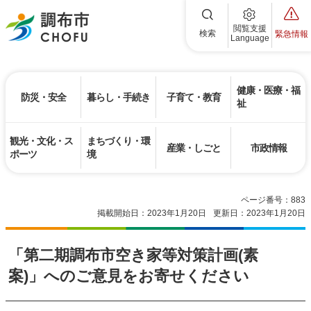
調布市
閲覧支援
検索
緊急情報
Language
健康・医療・福
防災・安全
暮らし・手続き
子育て・教育
祉
観光・文化・ス
まちづくり・環
産業・しごと
市政情報
ポーツ
境
ページ番号：883
掲載開始日：2023年1月20日
更新日：2023年1月20日
「第二期調布市空き家等対策計画(素
案)」へのご意見をお寄せください