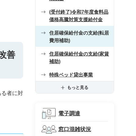
(受付終了)令和7年度食料品
価格高騰対策支援給付金
住居確保給付金の支給(転居
費用補助)
改善
住居確保給付金の支給(家賃
補助)
特殊ベッド貸出事業
もっと見る
ある者に対
電子調達
窓口混雑状況