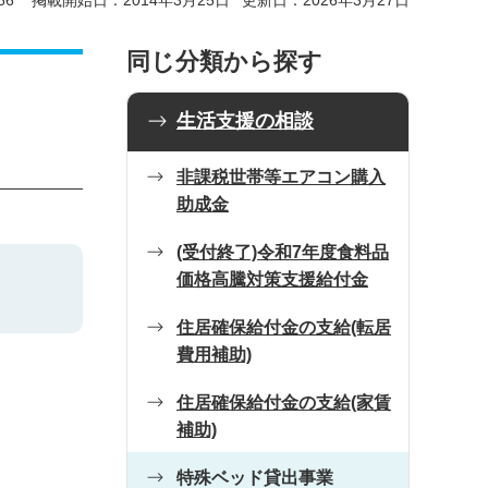
66
掲載開始日：2014年3月25日
更新日：2026年3月27日
同じ分類から探す
生活支援の相談
非課税世帯等エアコン購入
助成金
(受付終了)令和7年度食料品
価格高騰対策支援給付金
住居確保給付金の支給(転居
費用補助)
住居確保給付金の支給(家賃
補助)
特殊ベッド貸出事業