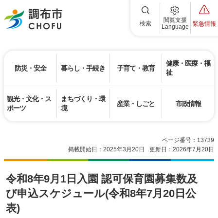
調布市
閲覧支援
検索
緊急情報
Language
健康・医療・福
防災・安全
暮らし・手続き
子育て・教育
祉
観光・文化・ス
まちづくり・環
産業・しごと
市政情報
ポーツ
境
ページ番号：13739
掲載開始日：2025年3月20日
更新日：2026年7月20日
令和8年9月1日入園 認可保育園募集数及
び申込スケジュール(令和8年7月20日公
表)