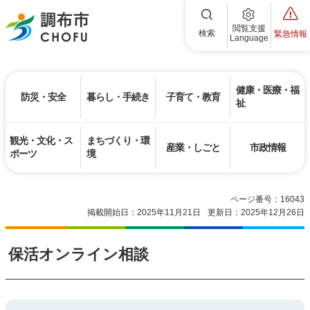
調布市
閲覧支援
検索
緊急情報
Language
健康・医療・福
防災・安全
暮らし・手続き
子育て・教育
祉
観光・文化・ス
まちづくり・環
産業・しごと
市政情報
ポーツ
境
ページ番号：16043
掲載開始日：2025年11月21日
更新日：2025年12月26日
保活オンライン相談