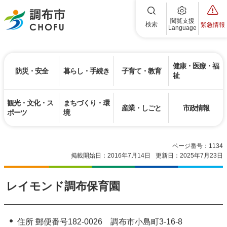
調布市
閲覧支援
検索
緊急情報
Language
健康・医療・福
防災・安全
暮らし・手続き
子育て・教育
祉
観光・文化・ス
まちづくり・環
産業・しごと
市政情報
ポーツ
境
ページ番号：1134
掲載開始日：2016年7月14日
更新日：2025年7月23日
レイモンド調布保育園
住所 郵便番号182-0026 調布市小島町3-16-8