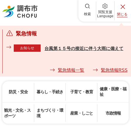
調布市
閲覧支援
検索
閉じる
Language
緊急情報
お知らせ
台風第１５号の接近に伴う大雨に備えて
緊急情報一覧
緊急情報RSS
健康・医療・福
防災・安全
暮らし・手続き
子育て・教育
祉
観光・文化・ス
まちづくり・環
産業・しごと
市政情報
ポーツ
境