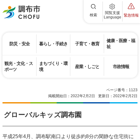
調布市
閲覧支援
検索
緊急情報
Language
健康・医療・福
防災・安全
暮らし・手続き
子育て・教育
祉
観光・文化・ス
まちづくり・環
産業・しごと
市政情報
ポーツ
境
ページ番号：1123
掲載開始日：2022年2月2日
更新日：2022年2月2日
グローバルキッズ調布園
平成25年4月、調布駅南口より徒歩約8分の閑静な住宅街に