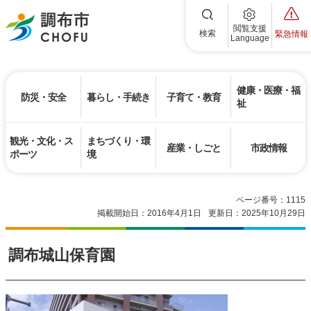
調布市
閲覧支援
検索
緊急情報
Language
健康・医療・福
防災・安全
暮らし・手続き
子育て・教育
祉
観光・文化・ス
まちづくり・環
産業・しごと
市政情報
ポーツ
境
ページ番号：1115
掲載開始日：2016年4月1日
更新日：2025年10月29日
調布城山保育園