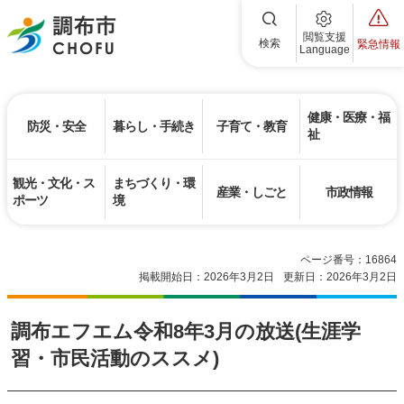
調布市
閲覧支援
検索
緊急情報
Language
健康・医療・福
防災・安全
暮らし・手続き
子育て・教育
祉
観光・文化・ス
まちづくり・環
産業・しごと
市政情報
ポーツ
境
ページ番号：16864
掲載開始日：2026年3月2日
更新日：2026年3月2日
調布エフエム令和8年3月の放送(生涯学
習・市民活動のススメ)