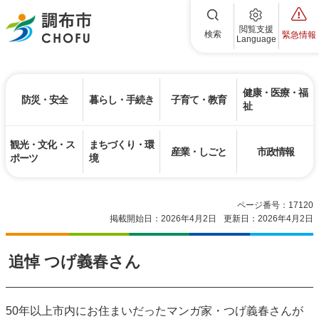
調布市
閲覧支援
検索
緊急情報
Language
健康・医療・福
防災・安全
暮らし・手続き
子育て・教育
祉
観光・文化・ス
まちづくり・環
産業・しごと
市政情報
ポーツ
境
ページ番号：17120
掲載開始日：2026年4月2日
更新日：2026年4月2日
追悼 つげ義春さん
50年以上市内にお住まいだったマンガ家・つげ義春さんが