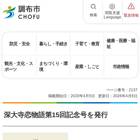
調布市
閲覧支援
検索
緊急情報
Language
健康・医療・福
防災・安全
暮らし・手続き
子育て・教育
祉
観光・文化・ス
まちづくり・環
産業・しごと
市政情報
ポーツ
境
ページ番号：2137
掲載開始日：2020年4月5日
更新日：2026年4月6日
深大寺恋物語第15回記念号を発行