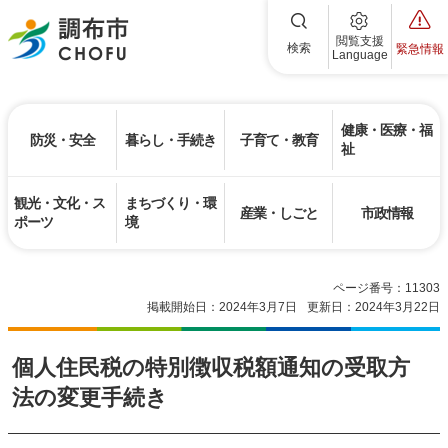
調布市
閲覧支援
検索
緊急情報
Language
健康・医療・福
防災・安全
暮らし・手続き
子育て・教育
祉
観光・文化・ス
まちづくり・環
産業・しごと
市政情報
ポーツ
境
ページ番号：11303
掲載開始日：2024年3月7日
更新日：2024年3月22日
個人住民税の特別徴収税額通知の受取方
法の変更手続き