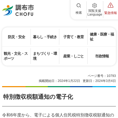
調布市
閲覧支援
検索
緊急情報
Language
健康・医療・福
防災・安全
暮らし・手続き
子育て・教育
祉
観光・文化・ス
まちづくり・環
産業・しごと
市政情報
ポーツ
境
ページ番号：10793
掲載開始日：2024年1月22日
更新日：2024年3月4日
特別徴収税額通知の電子化
令和6年度から、電子による個人住民税特別徴収税額通知の