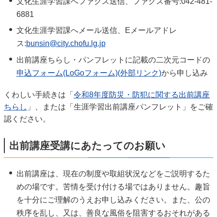
文化生涯学習課へファクス送信、ファクス番号:042-481-
6881
文化生涯学習課へメール送信、Eメールアドレ
ス:
bunsin@city.chofu.lg.jp
出前講座ちらし・パンフレットに記載の二次元コードの
申込フォーム(LoGoフォーム)(外部リンク)
から申し込み
くわしい手続きは「
令和8年度防災・防犯に関する出前講座
ちらし
」、または「生涯学習出前講座パンフレット」をご確
認ください。
出前講座受講にあたってのお願い
出前講座は、現在の制度や取組状況などをご説明するた
めの場です。苦情を受け付ける場ではありません。趣旨
を十分にご理解のうえお申し込みください。また、公の
秩序を乱し、又は、善良な風俗を阻害するおそれがある