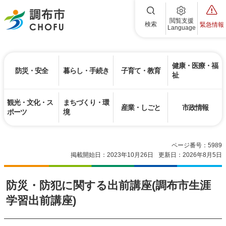
調布市
閲覧支援
検索
緊急情報
Language
健康・医療・福
防災・安全
暮らし・手続き
子育て・教育
祉
観光・文化・ス
まちづくり・環
産業・しごと
市政情報
ポーツ
境
ページ番号：5989
掲載開始日：2023年10月26日
更新日：2026年8月5日
防災・防犯に関する出前講座(調布市生涯
学習出前講座)