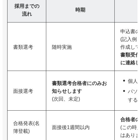
採用までの
時期
流れ
申込書
(記入例
書類選考
随時実施
作成して
書類受付
に連絡
個人
書類選考合格者にのみお
面接選考
知らせします
パソコ
(次回、未定)
する
合格者
合格発表(名
面接後1週間以内
(この時
簿登載)
はありま