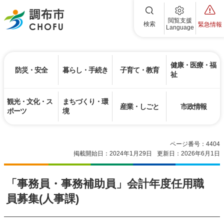
調布市
閲覧支援
検索
緊急情報
Language
健康・医療・福
防災・安全
暮らし・手続き
子育て・教育
祉
観光・文化・ス
まちづくり・環
産業・しごと
市政情報
ポーツ
境
ページ番号：4404
掲載開始日：2024年1月29日
更新日：2026年6月1日
「事務員・事務補助員」会計年度任用職
員募集(人事課)