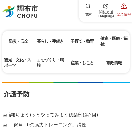
調布市
閲覧支援
検索
緊急情報
Language
健康・医療・福
防災・安全
暮らし・手続き
子育て・教育
祉
観光・文化・ス
まちづくり・環
産業・しごと
市政情報
ポーツ
境
介護予防
調(ちょう)っとやってみよう倶楽部(第2回)
「簡単!10の筋力トレーニング」講座