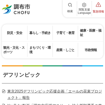
調布市
閲覧支援
検索
緊急情報
Language
健康・医療・福
防災・安全
暮らし・手続き
子育て・教育
祉
観光・文化・ス
まちづくり・環
産業・しごと
市政情報
ポーツ
境
デフリンピック
東京2025デフリンピック応援企画「エールの花束プロジ
ェクト」報告