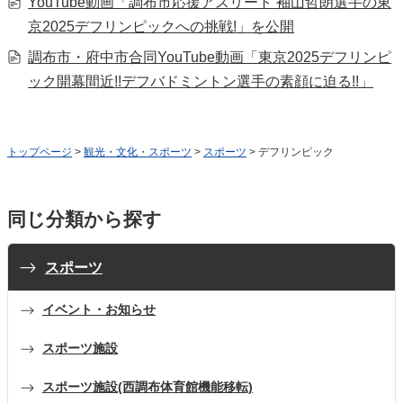
YouTube動画「調布市応援アスリート 袖山哲朗選手の東
京2025デフリンピックへの挑戦!」を公開
調布市・府中市合同YouTube動画「東京2025デフリンピ
ック開幕間近!!デフバドミントン選手の素顔に迫る!!」
トップページ
>
観光・文化・スポーツ
>
スポーツ
> デフリンピック
同じ分類から探す
スポーツ
イベント・お知らせ
スポーツ施設
スポーツ施設(西調布体育館機能移転)