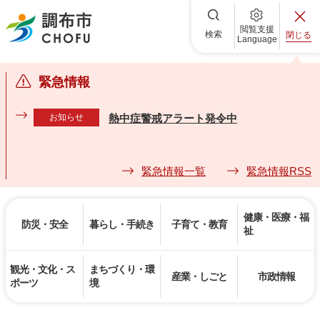
調布市
閲覧支援
検索
閉じる
Language
緊急情報
お知らせ
熱中症警戒アラート発令中
緊急情報一覧
緊急情報RSS
健康・医療・福
防災・安全
暮らし・手続き
子育て・教育
祉
観光・文化・ス
まちづくり・環
産業・しごと
市政情報
ポーツ
境