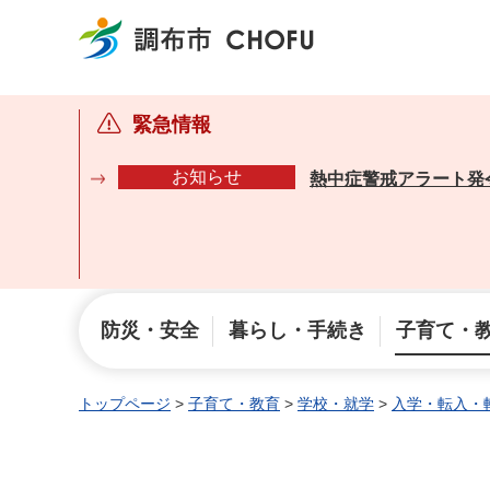
調布市
緊急情報
お知らせ
熱中症警戒アラート発
防災・安全
暮らし・手続き
子育て・
トップページ
>
子育て・教育
>
学校・就学
>
入学・転入・