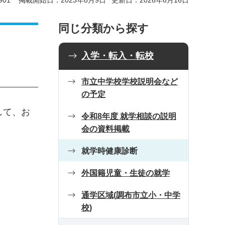
01
掲載開始日：2023年8月9日
更新日：2026年6月16日
同じ分類から探す
入学・転入・転校
市立中学校学校説明会など
の予定
して、お
令和8年度 就学相談の説明
会の資料掲載
就学時健康診断
外国籍児童・生徒の就学
通学区域(調布市立小・中学
校)