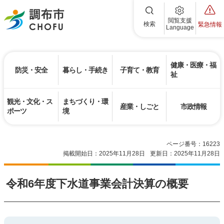
調布市
閲覧支援
検索
緊急情報
Language
健康・医療・福
防災・安全
暮らし・手続き
子育て・教育
祉
観光・文化・ス
まちづくり・環
産業・しごと
市政情報
ポーツ
境
ページ番号：16223
掲載開始日：2025年11月28日
更新日：2025年11月28日
令和6年度下水道事業会計決算の概要