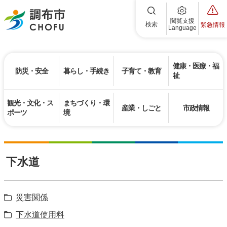
調布市
閲覧支援
検索
緊急情報
Language
健康・医療・福
防災・安全
暮らし・手続き
子育て・教育
祉
観光・文化・ス
まちづくり・環
産業・しごと
市政情報
ポーツ
境
下水道
災害関係
下水道使用料