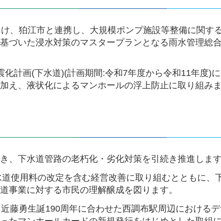
向け、狛江市と連携し、大規模ポンプ施設等整備に関す
に基づいた浸水対策のマスタープランとなる雨水管理総
化計画(下水道)(計画期間:令和7年度から令和11年度)
に加え、液状化によるマンホールの浮上防止に取り組み
づき、下水道管路の老朽化・劣化対策を引続き推進しま
下水道使用料の改定を含む経営改善に取り組むとともに、
水道事業に対する市民の理解醸成を図ります。
る近藤勇生誕190周年に合わせた西調布駅周辺における
らったマンホールカードの新規発行をはじめとした取組