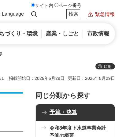
サイト内
ページ番号
n Language
緊急情報
サイト内検索
ちづくり・環境
産業・しごと
市政情報
要
印刷
51
掲載開始日：2025年5月29日
更新日：2025年5月29日
同じ分類から探す
予算・決算
令和8年度下水道事業会計
予算の概要