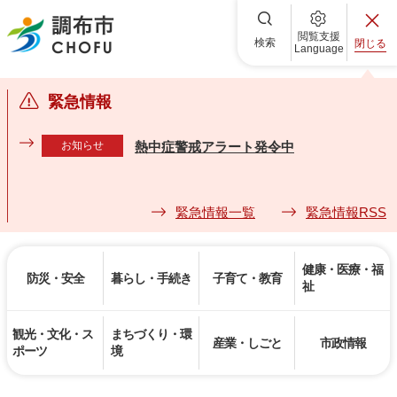
調布市
閲覧支援
検索
閉じる
Language
緊急情報
お知らせ
熱中症警戒アラート発令中
緊急情報一覧
緊急情報RSS
健康・医療・福
防災・安全
暮らし・手続き
子育て・教育
祉
観光・文化・ス
まちづくり・環
産業・しごと
市政情報
ポーツ
境