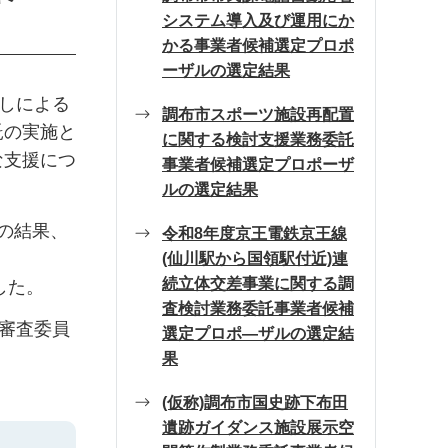
システム導入及び運用にか
かる事業者候補選定プロポ
ーザルの選定結果
しによる
調布市スポーツ施設再配置
託の実施と
に関する検討支援業務委託
な支援につ
事業者候補選定プロポーザ
ルの選定結果
の結果、
令和8年度京王電鉄京王線
(仙川駅から国領駅付近)連
続立体交差事業に関する調
した。
査検討業務委託事業者候補
審査委員
選定プロポ―ザルの選定結
果
(仮称)調布市国史跡下布田
遺跡ガイダンス施設展示空