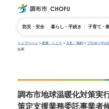
調布市
防災・安全
暮らし・手続き
子育て・
トップページ
>
産業・しごと
>
入札・契約
>
プロポーザル
結果
調布市地球温暖化対策実
策定支援業務委託事業者