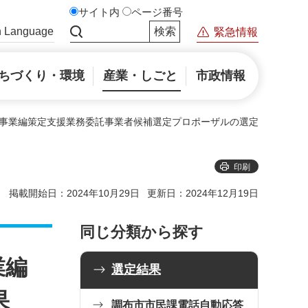
サイト内
ページ番号
n Language
緊急情報
サイト内検索
ちづくり・環境
産業・しごと
市政情報
務事業編策定支援業務委託事業者候補選定プロポーザルの選定
印刷
掲載開始日：2024年10月29日
更新日：2024年12月19日
同じ分類から探す
業編
選定結果
果
調布市市民課電話自動応答