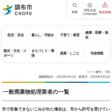
調布市
閲覧支援
検索
緊急情報
Language
健康・医療・福
防災・安全
暮らし・手続き
子育て・教育
祉
観光・文化・ス
まちづくり・環
産業・しごと
市政情報
ポーツ
境
ページ番号：756
掲載開始日：2023年4月1日
更新日：2025年4月1日
一般廃棄物処理業者の一覧
市で収集できないごみが出た場合は、市から許可を受けてい