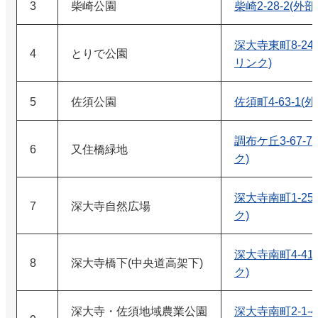
3
柴崎公園
柴崎2-28-2(外
深大寺東町8-24-
4
とりで公園
リンク)
5
佐須公園
佐須町4-63-1(
調布ケ丘3-67-
6
又住橋緑地
ク)
深大寺南町1-25
7
深大寺自然広場
ク)
深大寺南町4-41
8
深大寺橋下(中央道高架下)
ク)
深大寺・佐須地域農業公園
深大寺南町2-1-