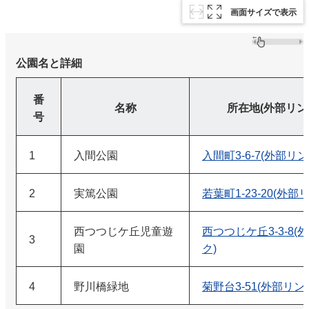
画面サイズで表示
公園名と詳細
番
名称
所在地(外部リン
号
1
入間公園
入間町3-6-7(外部リン
2
実篤公園
若葉町1-23-20(外部
西つつじケ丘児童遊
西つつじケ丘3-3-8(
3
園
ク)
4
野川橋緑地
菊野台3-51(外部リン