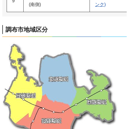
9
(南側)
ンク)
調布市地域区分