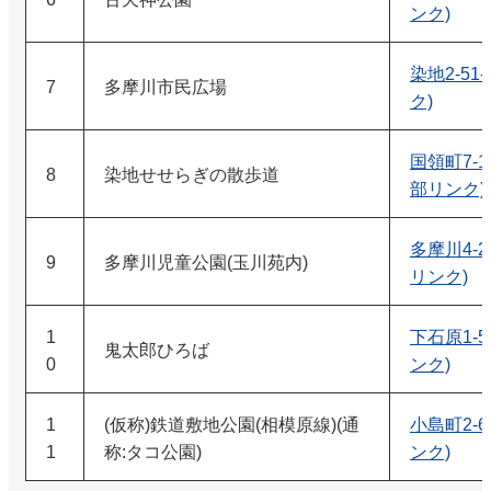
ンク)
染地2-51
7
多摩川市民広場
ク)
国領町7-1
8
染地せせらぎの散歩道
部リンク)
多摩川4-2
9
多摩川児童公園(玉川苑内)
リンク)
1
下石原1-5
鬼太郎ひろば
0
ンク)
1
(仮称)鉄道敷地公園(相模原線)(通
小島町2-6
1
称:タコ公園)
ンク)