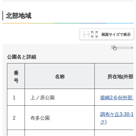
北部地域
画面サイズで表示
公園名と詳細
番
名称
所在地(外部
号
1
上ノ原公園
柴崎2-6-6(外部
調布ケ丘3-30-
2
布多公園
ク)