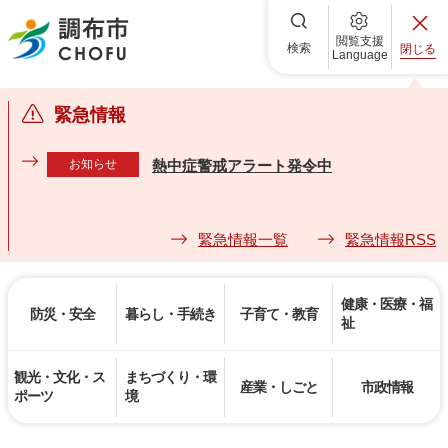
調布市
閲覧支援
検索
閉じる
Language
緊急情報
お知らせ
熱中症警戒アラート発令中
緊急情報一覧
緊急情報RSS
健康・医療・福
防災・安全
暮らし・手続き
子育て・教育
祉
観光・文化・ス
まちづくり・環
産業・しごと
市政情報
ポーツ
境