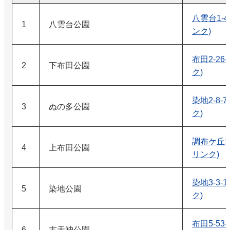
八雲台1-4
1
八雲台公園
ンク)
布田2-26
2
下布田公園
ク)
染地2-8-
3
ぬの多公園
ク)
調布ケ丘1-
4
上布田公園
リンク)
染地3-3-
5
染地公園
ク)
布田5-53
6
古天神公園