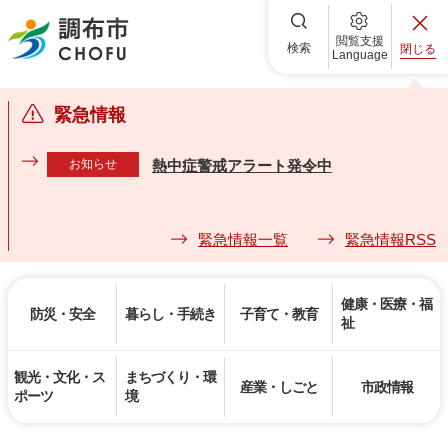
調布市
閲覧支援
検索
閉じる
Language
緊急情報
お知らせ
熱中症警戒アラート発令中
緊急情報一覧
緊急情報RSS
健康・医療・福
防災・安全
暮らし・手続き
子育て・教育
祉
観光・文化・ス
まちづくり・環
産業・しごと
市政情報
ポーツ
境