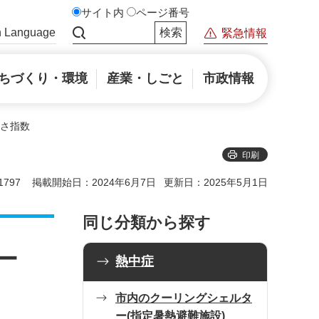
サイト内
ページ番号
n Language
緊急情報
サイト内検索
ちづくり・環境
産業・しごと
市政情報
暑さ指数
印刷
797
掲載開始日：2024年6月7日
更新日：2025年5月1日
同じ分類から探す
ー
熱中症
市内のクーリングシェルタ
ー(指定暑熱避難施設)