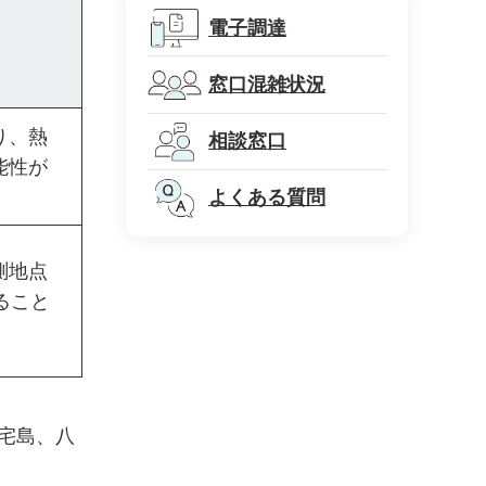
電子調達
窓口混雑状況
り、熱
相談窓口
能性が
よくある質問
測地点
ること
三宅島、八