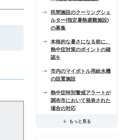
民間施設のクーリングシェ
ルター(指定暑熱避難施設)
の募集
本格的な暑さになる前に、
熱中症対策のポイントの確
認を
市内のマイボトル用給水機
の設置施設
熱中症特別警戒アラートが
調布市において発表された
場合の対応
もっと見る