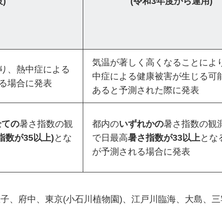
)
(令和3年度から運用)
気温が著しく高くなることによ
り、熱中症による
中症による健康被害が生じる可
る場合に発表
あると予測された際に発表
全ての
暑さ指数の観
都内の
いずれかの
暑さ指数の観
指数が35以上)
とな
で日最高
暑さ指数が33以上
とな
が予測される場合に発表
王子、府中、東京(小石川植物園)、江戸川臨海、大島、