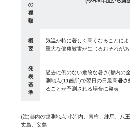
(令和6年度から新設
の
種
類
概
気温が特に著しく高くなることによ
要
重大な健康被害が生じるおそれがあ
発
過去に例のない危険な暑さ(都内の
表
測地点(11箇所)で翌日の日最高
暑さ
基
ることが予測される場合に発表
準
(注)都内の観測地点:小河内、青梅、練馬、八
丈島、父島