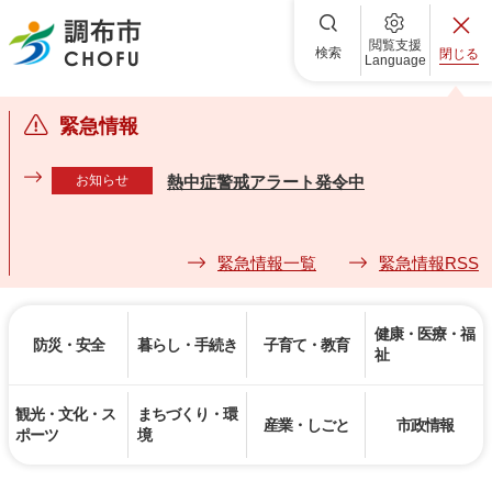
調布市
閲覧支援
検索
閉じる
Language
緊急情報
お知らせ
熱中症警戒アラート発令中
緊急情報一覧
緊急情報RSS
健康・医療・福
防災・安全
暮らし・手続き
子育て・教育
祉
観光・文化・ス
まちづくり・環
産業・しごと
市政情報
ポーツ
境