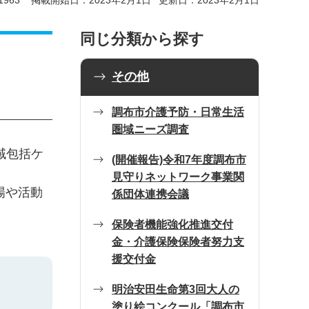
963
掲載開始日：2023年2月1日
更新日：2023年2月1日
同じ分類から探す
その他
調布市介護予防・日常生活
圏域ニーズ調査
域包括ケ
(開催報告)令和7年度調布市
見守りネットワーク事業関
場や活動
係団体連携会議
保険者機能強化推進交付
金・介護保険保険者努力支
援交付金
明治安田生命第3回大人の
塗り絵コンクール「調布市