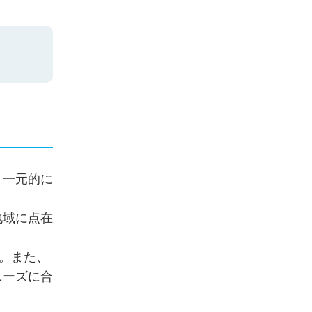
、一元的に
地域に点在
。また、
ニーズに合