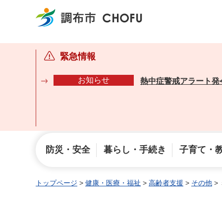
調布市
緊急情報
お知らせ
熱中症警戒アラート発
防災・安全
暮らし・手続き
子育て・
トップページ
>
健康・医療・福祉
>
高齢者支援
>
その他
>