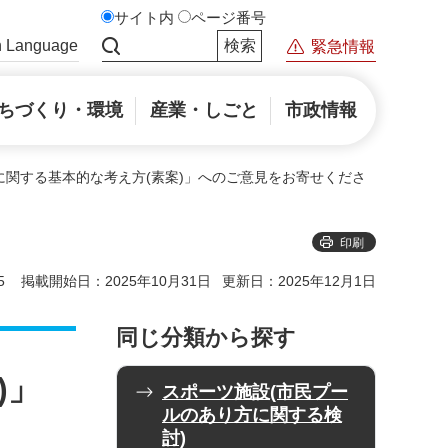
サイト内
ページ番号
n Language
緊急情報
サイト内検索
ちづくり・環境
産業・しごと
市政情報
に関する基本的な考え方(素案)」へのご意見をお寄せくださ
印刷
5
掲載開始日：2025年10月31日
更新日：2025年12月1日
同じ分類から探す
)」
スポーツ施設(市民プー
ルのあり方に関する検
討)