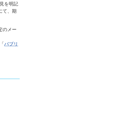
見を明記
にて、期
定のメー
「
パブリ