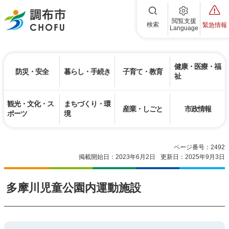
調布市
閲覧支援
検索
緊急情報
Language
健康・医療・福
防災・安全
暮らし・手続き
子育て・教育
祉
観光・文化・ス
まちづくり・環
産業・しごと
市政情報
ポーツ
境
ページ番号：2492
掲載開始日：2023年6月2日
更新日：2025年9月3日
多摩川児童公園内運動施設