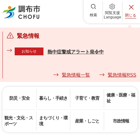
調布市
閲覧支援
検索
閉じる
Language
緊急情報
お知らせ
熱中症警戒アラート発令中
緊急情報一覧
緊急情報RSS
健康・医療・福
防災・安全
暮らし・手続き
子育て・教育
祉
観光・文化・ス
まちづくり・環
産業・しごと
市政情報
ポーツ
境