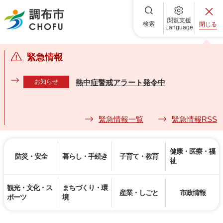
調布市
閲覧支援
検索
閉じる
Language
緊急情報
お知らせ
熱中症警戒アラート発令中
緊急情報一覧
緊急情報RSS
健康・医療・福
防災・安全
暮らし・手続き
子育て・教育
祉
観光・文化・ス
まちづくり・環
産業・しごと
市政情報
ポーツ
境