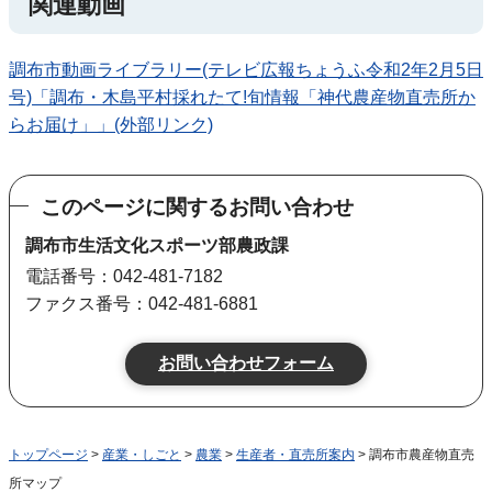
関連動画
調布市動画ライブラリー(テレビ広報ちょうふ令和2年2月5日
号)「調布・木島平村採れたて!旬情報「神代農産物直売所か
らお届け」」(外部リンク)
このページに関するお問い合わせ
調布市生活文化スポーツ部農政課
電話番号：042-481-7182
ファクス番号：042-481-6881
トップページ
>
産業・しごと
>
農業
>
生産者・直売所案内
> 調布市農産物直売
所マップ