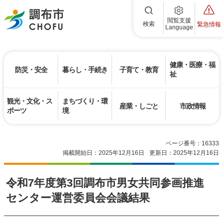
調布市
閲覧支援
検索
緊急情報
Language
健康・医療・福
防災・安全
暮らし・手続き
子育て・教育
祉
観光・文化・ス
まちづくり・環
産業・しごと
市政情報
ポーツ
境
ページ番号：16333
掲載開始日：2025年12月16日
更新日：2025年12月16日
令和7年度第3回調布市男女共同参画推進
センター運営委員会会議結果