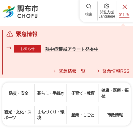
調布市
閲覧支援
検索
閉じる
Language
緊急情報
お知らせ
熱中症警戒アラート発令中
緊急情報一覧
緊急情報RSS
健康・医療・福
防災・安全
暮らし・手続き
子育て・教育
祉
観光・文化・ス
まちづくり・環
産業・しごと
市政情報
ポーツ
境