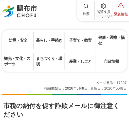
調布市
閲覧支援
検索
緊急情報
Language
健康・医療・福
防災・安全
暮らし・手続き
子育て・教育
祉
観光・文化・ス
まちづくり・環
産業・しごと
市政情報
ポーツ
境
ページ番号：17307
掲載開始日：2026年5月8日
更新日：2026年5月8日
市税の納付を促す詐欺メールに御注意く
ださい