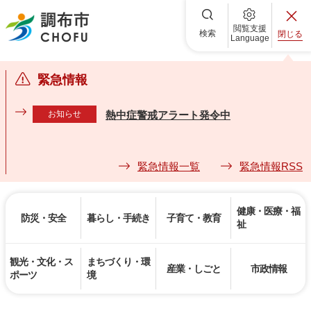
調布市
閲覧支援
検索
閉じる
Language
緊急情報
お知らせ
熱中症警戒アラート発令中
緊急情報一覧
緊急情報RSS
健康・医療・福
防災・安全
暮らし・手続き
子育て・教育
祉
観光・文化・ス
まちづくり・環
産業・しごと
市政情報
ポーツ
境