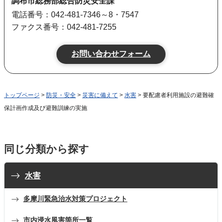
調布市総務部総合防災安全課
電話番号：042-481-7346～8・7547
ファクス番号：042-481-7255
トップページ
>
防災・安全
>
災害に備えて
>
水害
> 要配慮者利用施設の避難確
保計画作成及び避難訓練の実施
同じ分類から探す
水害
多摩川緊急治水対策プロジェクト
市内浸水風害箇所一覧