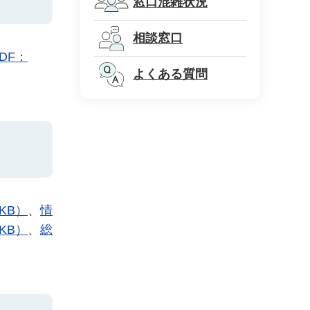
窓口混雑状況
相談窓口
DF：
よくある質問
KB）
、
情
KB）
、
総