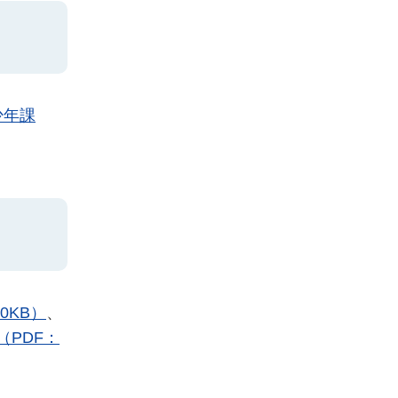
少年課
0KB）
、
（PDF：