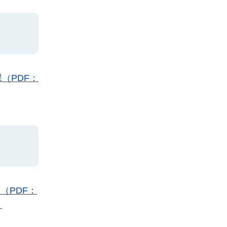
（PDF：
（PDF：
）