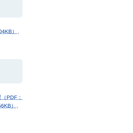
04KB）
、
（PDF：
6KB）
、