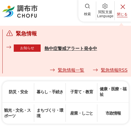
調布市
閲覧支援
検索
閉じる
Language
緊急情報
お知らせ
熱中症警戒アラート発令中
緊急情報一覧
緊急情報RSS
健康・医療・福
防災・安全
暮らし・手続き
子育て・教育
祉
観光・文化・ス
まちづくり・環
産業・しごと
市政情報
ポーツ
境