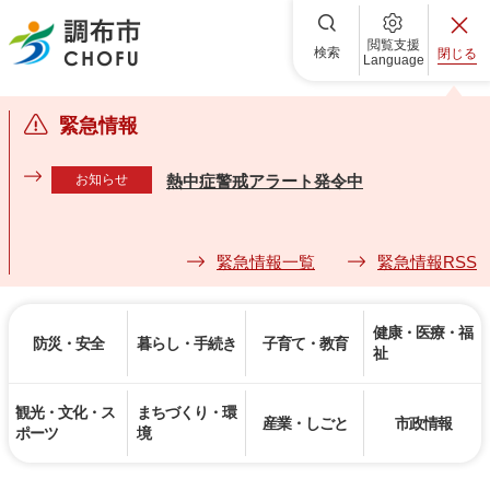
調布市
閲覧支援
検索
閉じる
Language
緊急情報
お知らせ
熱中症警戒アラート発令中
緊急情報一覧
緊急情報RSS
健康・医療・福
防災・安全
暮らし・手続き
子育て・教育
祉
観光・文化・ス
まちづくり・環
産業・しごと
市政情報
ポーツ
境