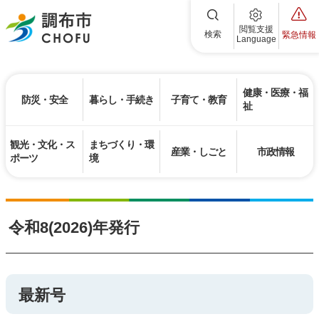
調布市
閲覧支援
検索
緊急情報
Language
健康・医療・福
防災・安全
暮らし・手続き
子育て・教育
祉
観光・文化・ス
まちづくり・環
産業・しごと
市政情報
ポーツ
境
令和8(2026)年発行
最新号