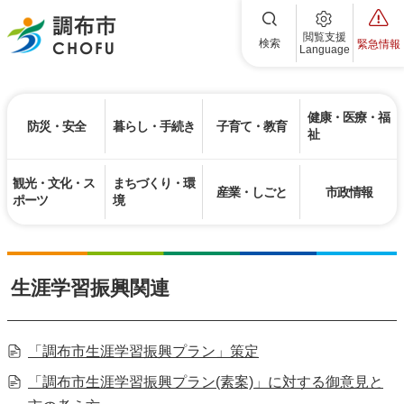
調布市
閲覧支援
検索
緊急情報
Language
健康・医療・福
防災・安全
暮らし・手続き
子育て・教育
祉
観光・文化・ス
まちづくり・環
産業・しごと
市政情報
ポーツ
境
生涯学習振興関連
「調布市生涯学習振興プラン」策定
「調布市生涯学習振興プラン(素案)」に対する御意見と