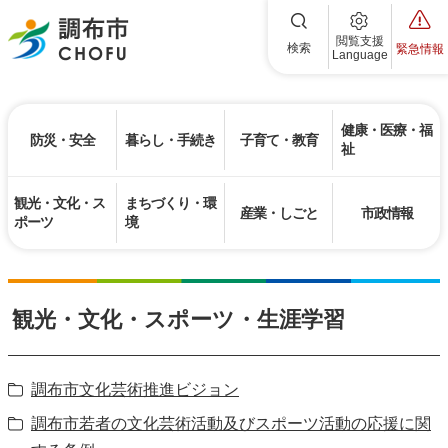
調布市
閲覧支援
検索
緊急情報
Language
健康・医療・福
防災・安全
暮らし・手続き
子育て・教育
祉
観光・文化・ス
まちづくり・環
産業・しごと
市政情報
ポーツ
境
観光・文化・スポーツ・生涯学習
調布市文化芸術推進ビジョン
調布市若者の文化芸術活動及びスポーツ活動の応援に関