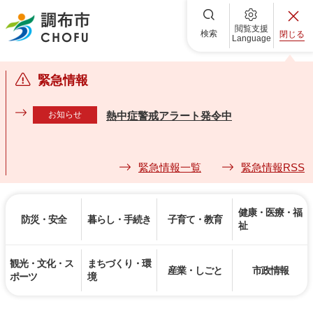
調布市
閲覧支援
検索
閉じる
Language
緊急情報
お知らせ
熱中症警戒アラート発令中
緊急情報一覧
緊急情報RSS
健康・医療・福
防災・安全
暮らし・手続き
子育て・教育
祉
観光・文化・ス
まちづくり・環
産業・しごと
市政情報
ポーツ
境