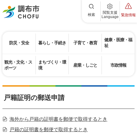
調布市
閲覧支援
検索
緊急情報
Language
健康・医療・福
防災・安全
暮らし・手続き
子育て・教育
祉
観光・文化・ス
まちづくり・環
産業・しごと
市政情報
ポーツ
境
戸籍証明の郵送申請
海外から戸籍の証明書を郵便で取得するとき
戸籍の証明書を郵便で取得するとき