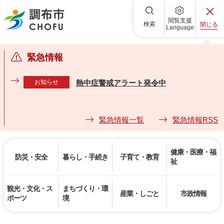
調布市
閲覧支援
検索
閉じる
Language
緊急情報
お知らせ
熱中症警戒アラート発令中
緊急情報一覧
緊急情報RSS
健康・医療・福
防災・安全
暮らし・手続き
子育て・教育
祉
観光・文化・ス
まちづくり・環
産業・しごと
市政情報
ポーツ
境