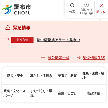
調布市
閲覧支援
検索
閉じる
Language
緊急情報
お知らせ
熱中症警戒アラート発令中
緊急情報一覧
緊急情報RSS
健康・医療・福
防災・安全
暮らし・手続き
子育て・教育
祉
観光・文化・ス
まちづくり・環
産業・しごと
市政情報
ポーツ
境