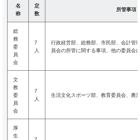
名
定
所管事項
称
数
総
務
7
行政経営部、総務部、市民部、会計管
委
人
員会の所管に関する事項、他の委員会
員
会
文
教
7
委
生活文化スポーツ部、教育委員会、農
人
員
会
厚
生
7